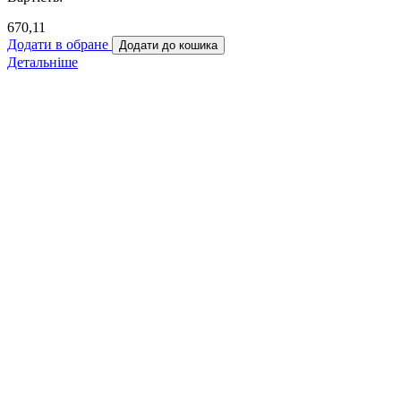
670,11
Додати в обране
Додати до кошика
Детальніше