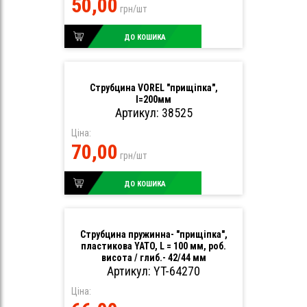
50,00
грн/шт
ДО КОШИКА
Струбцина VOREL "прищіпка",
l=200мм
Артикул: 38525
Ціна:
70,00
грн/шт
ДО КОШИКА
Струбцина пружинна- "прищіпка",
пластикова YATO, L = 100 мм, роб.
висота / глиб.- 42/44 мм
Артикул: YT-64270
Ціна: