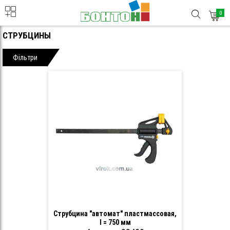
0
СТРУБЦИНЫ
Фільтри
Струбцина "автомат" пластмассовая,
l = 750 мм