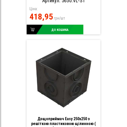
Артикул: 5630.VL-ST
Ціна:
418,95
грн/шт
ДО КОШИКА
Дощоприймач Easy 250х250 з
решіткою пластиковою щілинною (