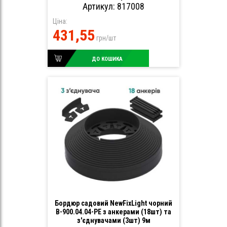
Артикул: 817008
Ціна:
431,55
грн/шт
ДО КОШИКА
Бордюр садовий NewFixLight чорний
B-900.04.04-PE з анкерами (18шт) та
з'єднувачами (3шт) 9м