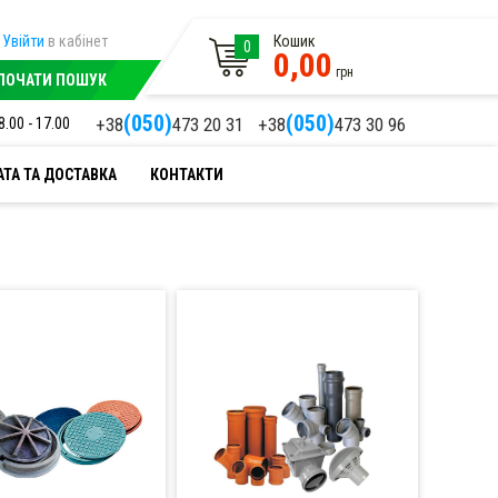
Увійти
в кабінет
Кошик
0
0,00
грн
ПОЧАТИ ПОШУК
(050)
(050)
+38
473 20 31
+38
473 30 96
8.00 - 17.00
ТА ТА ДОСТАВКА
КОНТАКТИ