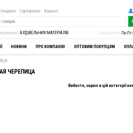
Стандарти
Сертифікати
Вакансії
іпермаркет
БУДІВЕЛЬНИХ МАТЕРІАЛІВ
Пн-Пт 
Графік роботи
ІЇ
НОВИНИ
ПРО КОМПАНІЮ
ОПТОВИМ ПОКУПЦЯМ
ОПЛА
ПИЦА
АЯ ЧЕРЕПИЦА
Вибачте, наразі в цій категорії не